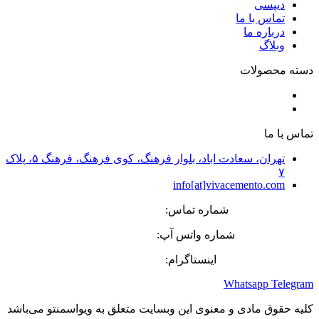
دیپسی
تماس با ما
درباره ما
وبلاگ
دسته محصولات
پوشش‌های تزئینی سیمانی
کفپوش‌های صنعتی و دکوراتیو
تماس با ما
تهران، سعادت اباد، بلوار فرهنگ، کوی فرهنگ، فرهنگ ۵، پلاک
۷
info[at]vivacemento.com
شماره تماس:
27 08 8869-021
شماره واتس آپ:
575 0270-0919
اینستاگرام:
Vivacemento
Whatsapp
Telegram
کلیه حقوق مادی و معنوی این وبسایت متعلق به ویواسمنتو می‌باشد