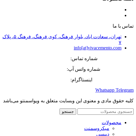
پوشش‌های تزئینی سیمانی
کفپوش‌های صنعتی و دکوراتیو
تماس با ما
تهران، سعادت اباد، بلوار فرهنگ، کوی فرهنگ، فرهنگ ۵، پلاک
۷
info[at]vivacemento.com
شماره تماس:
27 08 8869-021
شماره واتس آپ:
575 0270-0919
اینستاگرام:
Vivacemento
Whatsapp
Telegram
کلیه حقوق مادی و معنوی این وبسایت متعلق به ویواسمنتو می‌باشد
جستجو
محصولات
میکروسمنت
دیپسی