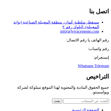
English
اتصل بنا
مسقط، سلطنة عُمان، منطقة المعبيلة الصناعية (بوابة
المعبيلة)، البلوك رقم ٢
info[at]vivacemento.com
رقم الهاتف یا رقم الاتصال:
0841 7606 968+
رقم واتساب:
575 0270-0919
إنستغرام:
Vivacementoarabia
Whatsapp
Telegram
التراخيص
جميع الحقوق المادية والمعنوية لهذا الموقع مملوكة لشركة
ویواسمنتو.
بحث
الصفحة الرئيسية