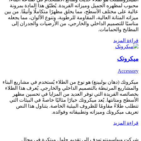
محبوب لمظهره الجميل وميزاته الفريدة. يُطبّق هذا المادة بمرونة
عالية على مختلف الأسطح، مما يخلق مظهرًا متكاملًا وأنيقًا. من بين
ميزاته المتانة العالية، المقاومة للرطوبة، وتنوع الألوان، مما يجعله
مناسبًا للتصميم الداخلي والخارجي، من الأرضيات والجدران إلى
المطابخ والحمامات.
قراءة المزيد
میکروتک
Accessory
ميكروتك (دهان بولبينغ) هو نوع من الطلاء يُستخدم في مشاريع البناء
والمشاريع المرتبطة بالتصميم الداخلي والخارجي. يُعرف هذا الطلاء
بخصائصه الفريدة التي توفر العديد من المزايا في تحسين مظهر
الأسطح ومتانتها. يُعد ميكروتك خيارًا مثاليًا خاصةً في البيئات التي
تتطلب طلاءً مقاومًا للظروف البيئية الخاصة. يتناول هذا النص
تعريف ميكروتك وميزاته وتطبيقاته وفوائده.
قراءة المزيد
شرکت ویواسمنتو تهدف إلى تقديم حلول مبتكرة في مجال