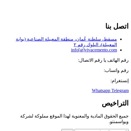
العربية
فارسی
English
اتصل بنا
مسقط، سلطنة عُمان، منطقة المعبيلة الصناعية (بوابة
المعبيلة)، البلوك رقم ٢
info[at]vivacemento.com
رقم الهاتف یا رقم الاتصال:
0841 7606 968+
رقم واتساب:
575 0270-0919
إنستغرام:
Vivacementoarabia
Whatsapp
Telegram
التراخيص
جميع الحقوق المادية والمعنوية لهذا الموقع مملوكة لشركة
ویواسمنتو.