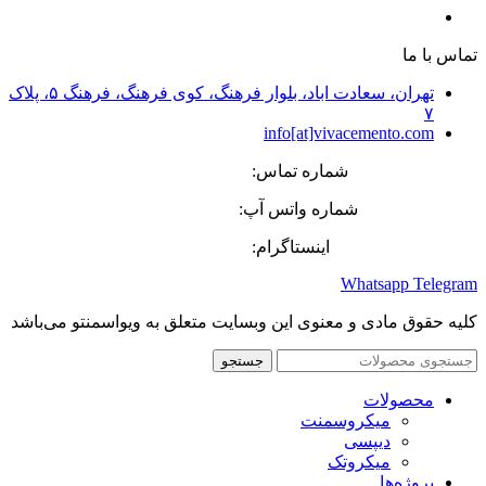
کفپوش‌های صنعتی و دکوراتیو
تماس با ما
تهران، سعادت اباد، بلوار فرهنگ، کوی فرهنگ، فرهنگ ۵، پلاک
۷
info[at]vivacemento.com
شماره تماس:
27 08 8869-021
شماره واتس آپ:
575 0270-0919
اینستاگرام:
Vivacemento
Whatsapp
Telegram
کلیه حقوق مادی و معنوی این وبسایت متعلق به ویواسمنتو می‌باشد
جستجو
محصولات
میکروسمنت
دیپسی
میکروتک
پروژه‌ها