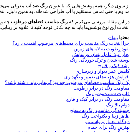
از سوی دیگر، همه پوشش‌هایی که با عنوان
رنگ ضد آب
معرفی می‌شوند
مداوم یا حتی تماس مستقیم با آب طراحی شده‌اند. به همین دلیل، ا
در این مقاله بررسی می‌کنیم که
رنگ مناسب فضاهای مرطوب
چه ویژ
انتخاب این نوع پوشش‌ها باید به چه نکاتی توجه کنید تا علاوه بر زیبای
محتوا
پنهان
چرا انتخاب رنگ مناسب برای محیط‌های مرطوب اهمیت دارد؟
نفوذ رطوبت به لایه‌های زیرین
بخار آب؛ عامل پنهان فرسایش
پوسته شدن و ترک‌خوردگی رنگ
رشد کپک و قارچ
کاهش عمر دیوار و زیرسازی
افزایش هزینه‌های تعمیر و نگهداری
یک رنگ مناسب فضاهای مرطوب چه ویژگی‌هایی باید داشته باشد؟
مقاومت رنگ در برابر رطوبت
قابلیت شست‌وشو رنگ
مقاومت رنگ در برابر کپک و قارچ
دوام بالا رنگ
چسبندگی مناسب رنگ به سطح
ظاهر زیبا و یکنواخت رنگ
دیدگاه معمار ویواسمنتو
بهترین رنگ برای حمام