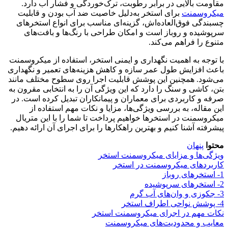
مقاومت بالایی در برابر رطوبت، ترک‌خوردگی و فشار آب دارد.
میکروسمنت
برای استخر به‌دلیل خاصیت ضد آب بودن و قابلیت
چسبندگی فوق‌العاده‌اش، گزینه‌ای مناسب برای انواع استخرهای
سرپوشیده و روباز است و امکان طراحی با رنگ‌ها و بافت‌های
متنوع را فراهم می‌کند.
با توجه به اهمیت نگهداری و ایمنی استخر، استفاده از میکروسمنت
باعث افزایش طول عمر سازه و کاهش هزینه‌های تعمیر و نگهداری
می‌شود. همچنین این پوشش قابلیت اجرا روی سطوح مختلف مانند
بتن، کاشی و سنگ را دارد که این ویژگی آن را به انتخابی مقرون به
صرفه و کاربردی برای معماران و پیمانکاران تبدیل کرده است. در
این مقاله، به بررسی ویژگی‌ها، مزایا و نکات مهم استفاده از
میکروسمنت در استخرها خواهیم پرداخت تا شما را با این متریال
پیشرفته آشنا کنیم و بهترین راهکارها را برای اجرای آن ارائه دهیم.
محتوا
پنهان
ویژگی‌ها و مزایای میکروسمنت استخر
کاربردهای میکروسمنت در استخر
1- استخرهای روباز
2- استخرهای سرپوشیده
3- جکوزی و وان‌های آب گرم
4- پوشش نواحی اطراف استخر
نکات مهم در اجرای میکروسمنت استخر
معایب و محدودیت‌های میکروسمنت