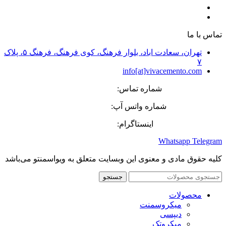
پوشش‌های تزئینی سیمانی
کفپوش‌های صنعتی و دکوراتیو
تماس با ما
تهران، سعادت اباد، بلوار فرهنگ، کوی فرهنگ، فرهنگ ۵، پلاک
۷
info[at]vivacemento.com
شماره تماس:
27 08 8869-021
شماره واتس آپ:
575 0270-0919
اینستاگرام:
Vivacemento
Whatsapp
Telegram
کلیه حقوق مادی و معنوی این وبسایت متعلق به ویواسمنتو می‌باشد
جستجو
محصولات
میکروسمنت
دیپسی
میکروتک