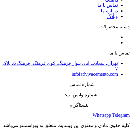
تماس با ما
درباره ما
وبلاگ
دسته محصولات
پوشش‌های تزئینی سیمانی
کفپوش‌های صنعتی و دکوراتیو
تماس با ما
تهران، سعادت اباد، بلوار فرهنگ، کوی فرهنگ، فرهنگ ۵، پلاک
۷
info[at]vivacemento.com
شماره تماس:
27 08 8869-021
شماره واتس آپ:
575 0270-0919
اینستاگرام:
Vivacemento
Whatsapp
Telegram
کلیه حقوق مادی و معنوی این وبسایت متعلق به ویواسمنتو می‌باشد