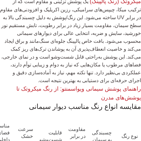
میکروتک (رنگ پالپینگ)
یک پوشش تزئینی و مقاوم است که از
ترکیب میکا، چیپس‌های سرامیکی، رزین اکریلیک و افزودنی‌های مقاوم
در برابر UV ساخته می‌شود. این رنگ/پوشش به دلیل چسبندگی بالا به
سطح سیمان، مقاومت بسیار زیاد در برابر رطوبت، تابش مستقیم نور
خورشید، سایش و ضربه، انتخابی عالی برای دیوارهای سیمانی
محسوب می‌شود. بافت خاص پالپینگ جلوه‌ای سنگ‌مانند و براق ایجاد
می‌کند و خاصیت انعطاف‌پذیری آن به پوشاندن ترک‌های ریز کمک
می‌کند. این پوشش به‌راحتی قابل شست‌وشو است و در نمای خارجی،
فضاهای مرطوب یا مکان‌هایی که نیاز به دوام و زیبایی توأم دارند،
عملکردی بی‌نظیر دارد. تنها نکته مهم، نیاز به آماده‌سازی دقیق و
اجرای حرفه‌ای برای دستیابی به بهترین نتیجه است.
راهنمای پوشش سیمانی ویواسمنتو: از رنگ میکروتک تا
پوشش‌های مدرن
مقایسه انواع رنگ مناسب دیوار سیمانی
مناس
مقاومت
سرعت
چسبندگی
قابلیت
فضای
نوع رنگ
در برابر
خشک
به سیمان
شست‌وشو
داخلی