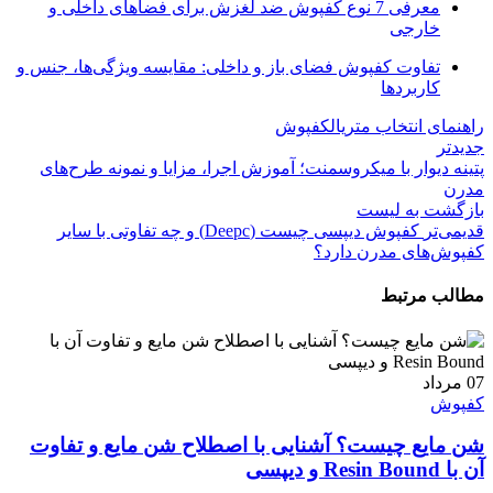
معرفی 7 نوع کفپوش ضد لغزش برای فضاهای داخلی و
خارجی
تفاوت کفپوش فضای باز و داخلی: مقایسه ویژگی‌ها، جنس و
کاربردها
راهنمای انتخاب متریال
کفپوش
جدیدتر
پتینه دیوار با میکروسمنت؛ آموزش اجرا، مزایا و نمونه طرح‌های
مدرن
بازگشت به لیست
قدیمی‌تر
کفپوش دیپسی چیست (Deepc) و چه تفاوتی با سایر
کفپوش‌های مدرن دارد؟
مطالب مرتبط
07
مرداد
کفپوش
شن مایع چیست؟ آشنایی با اصطلاح شن مایع و تفاوت
آن با Resin Bound و دیپسی