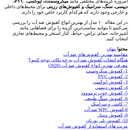
امروزه گزینه‌های مختلفی مانند
میکروسمنت، اپوکسی، PVC،
دیپسی، سنگ، سرامیک و کفپوش‌های رزینی
برای محیط‌های داخلی
و خارجی وجود دارند که هرکدام کاربرد خاص خود را دارند.
در این مقاله ۱۰ مدل از بهترین انواع کفپوش ضد آب را بررسی
می‌کنیم تا بتوانید مناسب‌ترین گزینه را برای فضاهایی مانند
آشپزخانه، حمام، تراس، حیاط، کنار استخر و محیط‌های تجاری
انتخاب کنید.
محتوا
پنهان
مقایسه بهترین کفپوش‌های ضد آب
هنگام انتخاب کفپوش ضد آب به چه نکاتی توجه کنیم؟
معرفی بهترین انواع کفپوش ضد آب (2026)
1- کفپوش میکروسنت
2- کفپوش PVC
3- کفپوش اپوکسی
4- کفپوش دیپسی
5- کفپوش چوب ترمووود
6- کفپوش سنگ طبیعی
7- کاشی و سرامیک
8-کفپوش WPC ضد آب
9- کفپوش وینیل
10- کفپوش پلی یورتان
مزیت های استفاده از کفپوش ضد آب