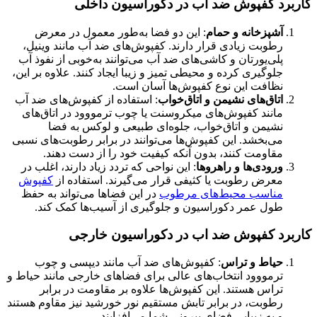
کاربرد کفپوش ضد اب در دکوراسیون داخلی
آشپزخانه و حمام
: این دو فضا به‌طور معمول در معرض
رطوبت زیادی قرار دارند. کفپوش‌های ضد آب مانند وینیل،
پلی‌یورتان و کاشی‌های ضد آب می‌توانند به‌خوبی از نفوذ آب
جلوگیری کرده و محیطی تمیز و زیبا ایجاد کنند. علاوه بر این،
نظافت این نوع کفپوش‌ها آسان است.
اتاق‌های نشیمن و اتاق‌خواب
: استفاده از کفپوش‌های ضد آب
مانند کفپوش‌های میکروسنت یا چوب ترمووود در اتاق‌های
نشیمن و اتاق‌خواب، جلوه‌ای طبیعی و لوکس به فضا
می‌بخشد. این کفپوش‌ها می‌توانند در برابر رطوبت‌های نسبی
مقاومت کنند، بدون آنکه کیفیت خود را از دست دهند.
ورودی‌ها و راهروها
: این نواحی که تردد زیاد دارند، اغلب در
معرض رطوبت یا کثیفی قرار می‌گیرند. استفاده از
کفپوش‌
مناسب محیط‌های مرطوب
در این فضاها می‌تواند به حفظ
طول عمر دکوراسیون و جلوگیری از آسیب‌ها کمک کند.
کاربرد کفپوش ضد اب در دکوراسیون خارجی
حیاط و تراس
: کفپوش‌های ضد آب مانند دیپسی و چوب
ترمووود انتخاب‌های عالی برای فضاهای خارجی مانند حیاط و
تراس هستند. این کفپوش‌ها علاوه بر مقاومت در برابر
رطوبت، در برابر تابش مستقیم نور خورشید نیز مقاوم هستند
و به زیبایی فضای بیرونی شما می‌افزایند.