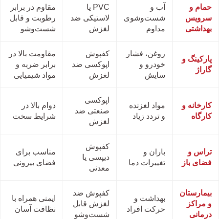
حمام و
آب و
PVC یا
مقاوم در برابر
سرویس
شست‌وشوی
لاستیکی ضد
رطوبت و قابل
بهداشتی
مداوم
لغزش
شست‌وشو
روغن، فشار
کفپوش
مقاومت بالا در
پارکینگ و
خودرو و
اپوکسی ضد
برابر ضربه و
گاراژ
سایش
لغزش
مواد شیمیایی
اپوکسی
کارخانه و
مواد لغزنده
دوام بالا در
صنعتی ضد
کارگاه
و تردد زیاد
شرایط سخت
لغزش
کفپوش
تراس و
باران و
مناسب برای
دیپسی یا
فضای باز
تغییرات دما
فضای بیرونی
معدنی
بیمارستان
کفپوش ضد
بهداشت و
ایمنی همراه با
و مراکز
لغزش قابل
حرکت افراد
نظافت آسان
درمانی
شست‌وشو