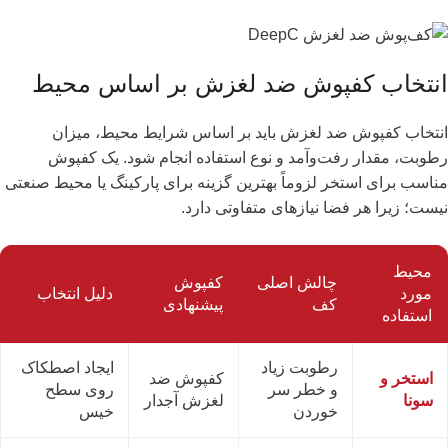
انتخاب کفپوش ضد لغزش بر اساس محیط
انتخاب کفپوش ضد لغزش باید بر اساس شرایط محیط، میزان
رطوبت، مقدار رفت‌وآمد و نوع استفاده انجام شود. یک کفپوش
مناسب برای استخر لزوماً بهترین گزینه برای پارکینگ یا محیط صنعتی
نیست؛ زیرا هر فضا نیازهای متفاوتی دارد.
محیط
چالش اصلی
کفپوش
مورد
دلیل انتخاب
کف
پیشنهادی
استفاده
رطوبت زیاد
ایجاد اصطکاک
استخر و
کفپوش ضد
و خطر سر
روی سطح
سونا
لغزش آجدار
خوردن
خیس