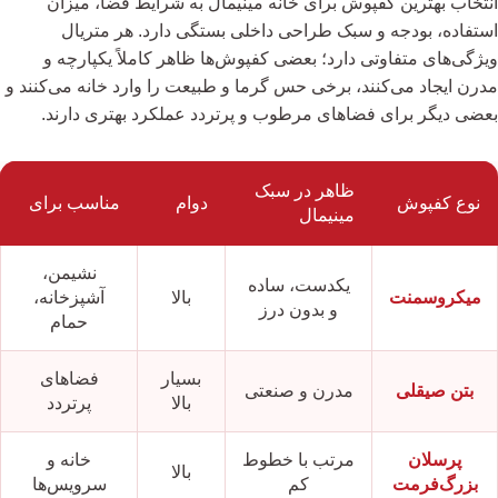
انتخاب بهترین کفپوش برای خانه مینیمال به شرایط فضا، میزان
استفاده، بودجه و سبک طراحی داخلی بستگی دارد. هر متریال
ویژگی‌های متفاوتی دارد؛ بعضی کفپوش‌ها ظاهر کاملاً یکپارچه و
مدرن ایجاد می‌کنند، برخی حس گرما و طبیعت را وارد خانه می‌کنند و
بعضی دیگر برای فضاهای مرطوب و پرتردد عملکرد بهتری دارند.
ظاهر در سبک
نوع کفپوش
دوام
مناسب برای
مینیمال
نشیمن،
یکدست، ساده
میکروسمنت
بالا
آشپزخانه،
و بدون درز
حمام
بسیار
فضاهای
بتن صیقلی
مدرن و صنعتی
بالا
پرتردد
پرسلان
مرتب با خطوط
خانه و
بالا
بزرگ‌فرمت
کم
سرویس‌ها