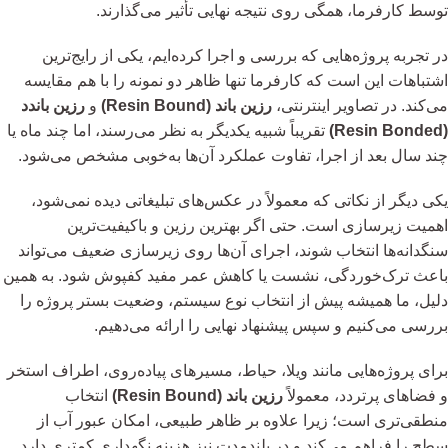
توسط کارفرما، همگی روی نتیجه نهایی تأثیر می‌گذارند.
در تجربه پروژه‌هایی که بررسی و اجرا کرده‌ایم، یکی از رایج‌ترین
اشتباهات این است که کارفرما تنها ظاهر دو نمونه را با هم مقایسه
می‌کند. در تصاویر اینترنتی،
رزین باند (Resin Bound)
و
رزین باندد
(Resin Bonded)
تقریباً شبیه یکدیگر به نظر می‌رسند، اما چند ماه یا
چند سال بعد از اجرا، تفاوت عملکرد آن‌ها به‌خوبی مشخص می‌شود.
یکی دیگر از نکاتی که معمولاً در عکس‌های تبلیغاتی دیده نمی‌شود،
اهمیت زیرسازی است. حتی اگر بهترین رزین و باکیفیت‌ترین
سنگدانه‌ها انتخاب شوند، اجرای آن‌ها روی زیرسازی ضعیف می‌تواند
باعث ترک‌خوردگی، نشست یا کاهش عمر مفید کفپوش شود. به همین
دلیل، ما همیشه پیش از انتخاب نوع سیستم، وضعیت بستر پروژه را
بررسی می‌کنیم و سپس پیشنهاد نهایی را ارائه می‌دهیم.
برای پروژه‌هایی مانند ویلا، حیاط، مسیرهای پیاده‌روی، اطراف استخر
و فضاهای پرتردد، معمولاً
رزین باند (Resin Bound)
انتخاب
منطقی‌تری است؛ زیرا علاوه بر ظاهر طبیعی، امکان عبور آب از
سطح را فراهم می‌کند و در بلندمدت نیز هزینه نگهداری کمتری دارد.