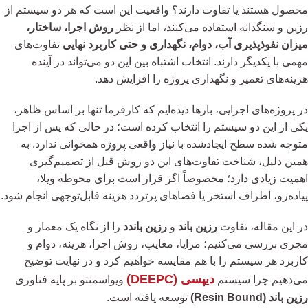
محصول هستند یا تفاوت دارند؟ واقعیت این است که هر دو سیستم از
رزین و سنگدانه استفاده می‌کنند، اما از نظر
روش اجرا، ساختار،
میزان نفوذپذیری آب، دوام، نگهداری و حتی کاربرد نهایی
تفاوت‌های
مهمی با یکدیگر دارند. انتخاب اشتباه بین این دو می‌تواند در آینده
هزینه‌های تعمیر و نگهداری پروژه را افزایش دهد.
در پروژه‌های اجرایی، بارها دیده‌ایم که کارفرما تنها بر اساس ظاهر،
یکی از این دو سیستم را انتخاب کرده است؛ در حالی که پس از اجرا
متوجه شده سطح ایجادشده با نیاز واقعی پروژه همخوانی ندارد. به
همین دلیل، شناخت تفاوت‌های این دو روش قبل از تصمیم‌گیری
اهمیت زیادی دارد؛ مخصوصاً اگر قرار است برای محوطه ویلا،
پیاده‌رو، اطراف استخر یا فضاهای پرتردد هزینه قابل‌توجهی انجام شود.
در این مقاله، تفاوت
رزین باند
و
رزین باندد
را از نگاه یک معمار و
مجری بررسی می‌کنیم؛ مزایا، معایب، روش اجرا، هزینه، دوام و
کاربرد هر سیستم را با هم مقایسه خواهیم کرد و در نهایت توضیح
دیپسی (DEEPC)
می‌دهیم چرا سیستم
ویواسمنتو بر پایه فناوری
رزین باند (Resin Bound)
توسعه یافته است.