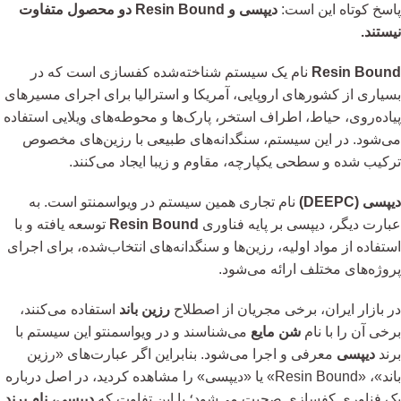
پاسخ کوتاه این است:
دیپسی و Resin Bound دو محصول متفاوت
نیستند.
Resin Bound
نام یک سیستم شناخته‌شده کفسازی است که در
بسیاری از کشورهای اروپایی، آمریکا و استرالیا برای اجرای مسیرهای
پیاده‌روی، حیاط، اطراف استخر، پارک‌ها و محوطه‌های ویلایی استفاده
می‌شود. در این سیستم، سنگدانه‌های طبیعی با رزین‌های مخصوص
ترکیب شده و سطحی یکپارچه، مقاوم و زیبا ایجاد می‌کنند.
دیپسی (DEEPC)
نام تجاری همین سیستم در ویواسمنتو است. به
عبارت دیگر، دیپسی بر پایه فناوری
Resin Bound
توسعه یافته و با
استفاده از مواد اولیه، رزین‌ها و سنگدانه‌های انتخاب‌شده، برای اجرای
پروژه‌های مختلف ارائه می‌شود.
در بازار ایران، برخی مجریان از اصطلاح
رزین باند
استفاده می‌کنند،
برخی آن را با نام
شن مایع
می‌شناسند و در ویواسمنتو این سیستم با
برند
دیپسی
معرفی و اجرا می‌شود. بنابراین اگر عبارت‌های «رزین
باند»، «Resin Bound» یا «دیپسی» را مشاهده کردید، در اصل درباره
یک فناوری کفسازی صحبت می‌شود؛ با این تفاوت که
دیپسی، نام برند