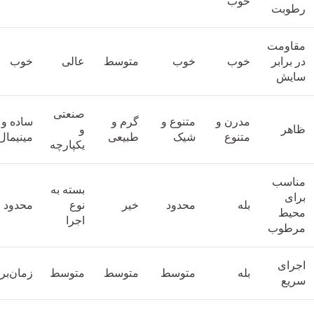
خوب
رطوبت
مقاومت
در برابر
خوب
خوب
متوسط
عالی
خوب
سایش
صنعتی
مدرن و
متنوع و
گرم و
ساده و
ظاهر
و
متنوع
شیک
طبیعی
مینیمال
یکپارچه
مناسب
بسته به
برای
بله
محدود
خیر
نوع
محدود
محیط
اجرا
مرطوب
اجرای
بله
متوسط
متوسط
متوسط
زمان‌بر
سریع