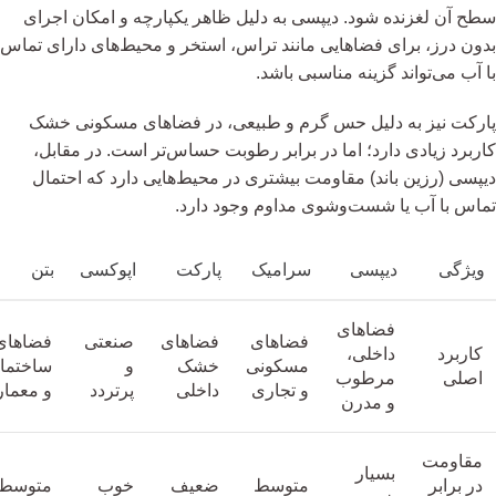
سطح آن لغزنده شود. دیپسی به دلیل ظاهر یکپارچه و امکان اجرای
بدون درز، برای فضاهایی مانند تراس، استخر و محیط‌های دارای تماس
با آب می‌تواند گزینه مناسبی باشد.
پارکت نیز به دلیل حس گرم و طبیعی، در فضاهای مسکونی خشک
کاربرد زیادی دارد؛ اما در برابر رطوبت حساس‌تر است. در مقابل،
دیپسی (رزین باند) مقاومت بیشتری در محیط‌هایی دارد که احتمال
تماس با آب یا شست‌وشوی مداوم وجود دارد.
ویژگی
دیپسی
سرامیک
پارکت
اپوکسی
بتن
فضاهای
فضاهای
فضاهای
صنعتی
فضاهای
کاربرد
داخلی،
مسکونی
خشک
و
ساختما
اصلی
مرطوب
و تجاری
داخلی
پرتردد
و معما
و مدرن
مقاومت
بسیار
در برابر
متوسط
ضعیف
خوب
متوسط